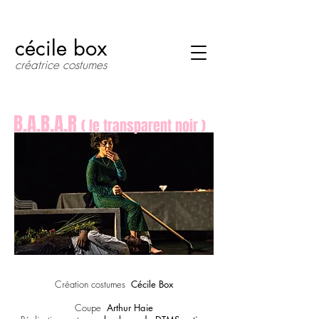
cécile box
créatrice costumes
B.A.B.A.R
( l
e transparent noir )
Création costumes
Cécile Box
Coupe
Arthur Haie