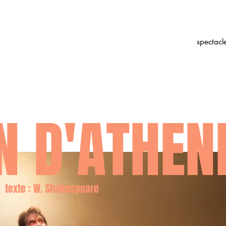
spectacl
N D'ATHEN
 / texte : W. Shakespeare