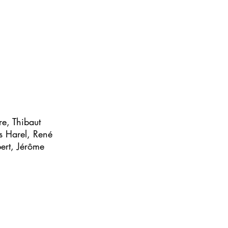
re
,
Thibaut
 Harel
,
René
ert
,
Jérôme