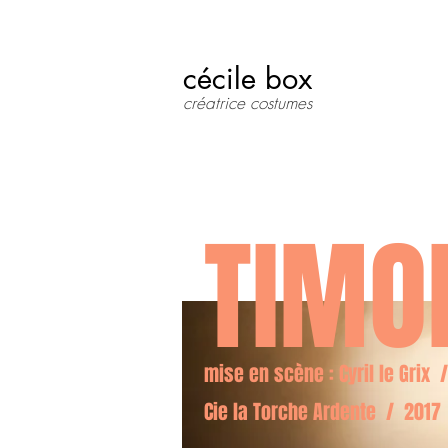
cécile box
créatrice costumes
TIMO
mise en scène : Cyril le Grix
Cie la Torche Ardente / 2017