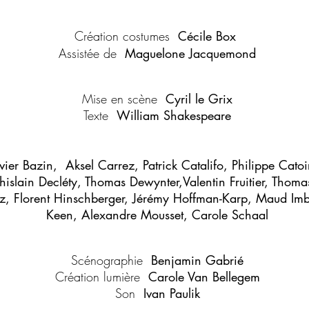
Création costumes
Cécile Box
Assistée de
Maguelone Jacquemond
Mise en scène
Cyril le Grix
Texte
William Shakespeare
vier Bazin
,
Aksel Carrez
,
Patrick Catalifo
,
Philippe Catoi
islain Decléty
,
Thomas Dewynter
,
Valentin Fruitier
,
Thomas
z
,
Florent Hinschberger
,
Jérémy Hoffman-Karp
,
Maud Imb
Keen
,
Alexandre Mousset
,
Carole Schaal
Scénographie
Benjamin Gabrié
Création lumière
Carole Van Bellegem
Son
Ivan Paulik